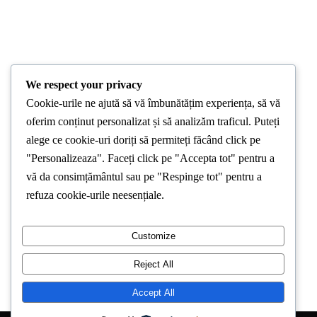
STIRI LOCALE
We respect your privacy
Coronarografia: diagnostic
Cookie-urile ne ajută să vă îmbunătățim experiența, să vă
cardiovascular cert și minim invaziv
oferim conținut personalizat și să analizăm traficul. Puteți
alege ce cookie-uri doriți să permiteți făcând click pe
By
Stirea De Iasi
July 4, 2023
"Personalizeaza". Faceți click pe "Accepta tot" pentru a
Coronarografia este procedura medicală prin care este verificată
vă da consimțământul sau pe "Respinge tot" pentru a
starea de sănătate a arterelor coronariene. Prin intermediul
refuza cookie-urile neesențiale.
acesteia, evaluăm anatomia inimii,
Customize
1
2
Reject All
Accept All