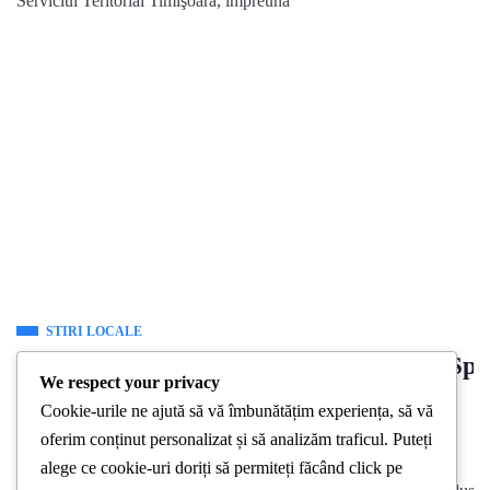
Serviciul Teritorial Timişoara, împreună
STIRI LOCALE
Baiatul de 16 ani adus in stare grava la Spi
We respect your privacy
a murit in aceasta dupa-amiaza
Cookie-urile ne ajută să vă îmbunătățim experiența, să vă
oferim conținut personalizat și să analizăm traficul. Puteți
By
Stirea De Iasi
March 25, 2024
alege ce cookie-uri doriți să permiteți făcând click pe