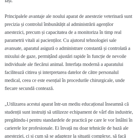
Iași.
P
rincipalele avantaje ale noului
aparat de anestezie veterinară sunt
precizia și controlul îmbunătățit al administrării agenților
anestezici, precum și capacitatea de a monitoriza în timp real
parametrii vitali ai pacienților. Cu ajutorul tehnologiei sale
avansate, aparatul asigură o administrare constantă și controlată a
mixului
de ga
ze, permiț
ând ajustări rapide în funcție de nevoile
individuale ale fiecărui animal. Interfața modernă a aparatului
facilitează citirea și interpretarea datelor de către personalul
medical, ceea ce este esențial în procedurile chirurgicale
,
unde
fiecare secundă contează.
„
Utilizarea acestui aparat într-un mediu educațio
nal înseamnă că
studenții
sunt instruiți să utilizeze echipament de vârf din industrie,
pregătindu-i pentru standardele de practică pe care le vor întâlni în
carierele lor profesionale. Ei învață nu doar tehnicile de bază ale
anesteziei, ci și cum să se adapteze la situații complexe, să facă