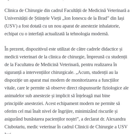
Clinica de Chirurgie
din
cadrul Facultății de Medicină Veterinară a
Universității de Științele Vieții „Ion Ionescu de la Brad” din Iași
(USV)
a fost dotată
cu un nou aparat de anestezie
inhalatorie
,
echipat cu o interfață actualizată la tehnologia modernă.
În prezent, dispozitivul este
utilizat de
către
cadrele didactice și
medicii veterina
ri de la clinica de chirurgie,
împreună cu studenții
de la Facultatea de Medicină Veterinară, pentru realizarea în
siguranță a intervențiilor chiru
r
gicale.
„
Acum
,
studenții au la
dispoziție un aparat mai modern de monitorizarea a funcțiilor
vitale, care le permite să observe direct răspunsurile fiziologice ale
animalelor sub anestezie și implicit să înțeleagă mai bine
principiile anesteziei. Acest echipament modern ne permite să
oferim cel mai înalt nivel de îngrijire, minimizând riscurile și
asigurân
d bunăstarea pacienților noștri”,
a declarat dr. Alexandra
Ciubotariu, medic veterinar în cadrul
Clinic
ii
de Chirurgie
a USV