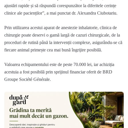
ajustări rapide și să răspundă corespunzător la diferitele cerințe
clinice ale pacienților
”, a mai punctat dr. Alexandra
Ciubotariu
.
Prin utilizarea acestui aparat de anestezie
inhalatorie
, clinica de
chirurgie poate deservi o gamă largă de cazuri chirurgicale, de la
proceduri de rutină până la intervenții complexe, asigurându-se că
fiecare animal primește cea mai bună îngrijire posibilă.
Valoare
a
ec
hipamentului este de peste 70
.000
lei
, iar achiziția
acestui
a
a fost posibil
ă
prin sprijinul
financiar oferit de
BRD
Groupe
Société
Générale
.