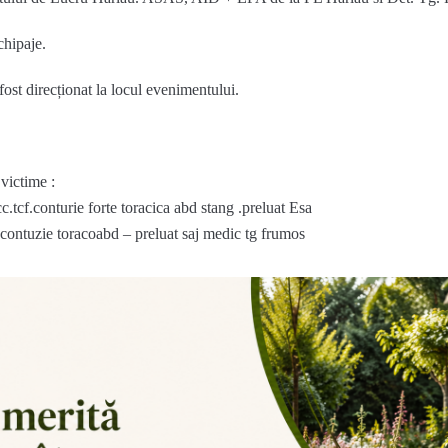
chipaje.
t direcționat la locul evenimentului.
victime :
cc.tcf.conturie forte toracica abd stang .preluat Esa
cf.contuzie toracoabd – preluat saj medic tg frumos