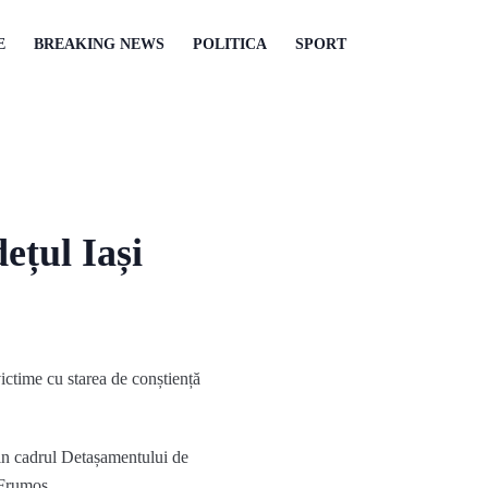
E
BREAKING NEWS
POLITICA
SPORT
ețul Iași
ictime cu starea de conștiență
din cadrul Detașamentului de
 Frumos.