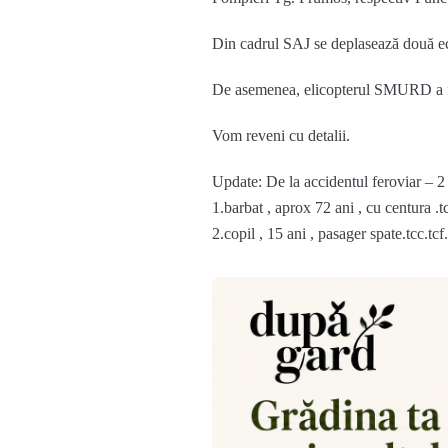
Din cadrul SAJ se deplasează două e
De asemenea, elicopterul SMURD a fos
Vom reveni cu detalii.
Update: De la accidentul feroviar – 2 
1.barbat , aprox 72 ani , cu centura .t
2.copil , 15 ani , pasager spate.tcc.t