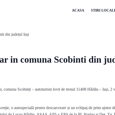
ACASA
STIRI LOCAL
ar in comuna Scobinti din jud
i, comuna Scobinți – autoturism lovit de trenul 11408 Hârlău – Iași, 2 v
venție, o autospecială pentru descarcerare și un echipaj de prim ajutor 
tului de Lucru Hârlău. ASAS, AID + EPA de la PL Harlau si Det. Tg.