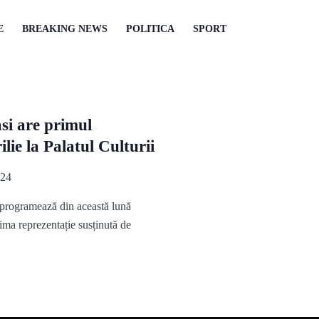
E
BREAKING NEWS
POLITICA
SPORT
i are primul
lie la Palatul Culturii
024
programează din această lună
rima reprezentație susținută de