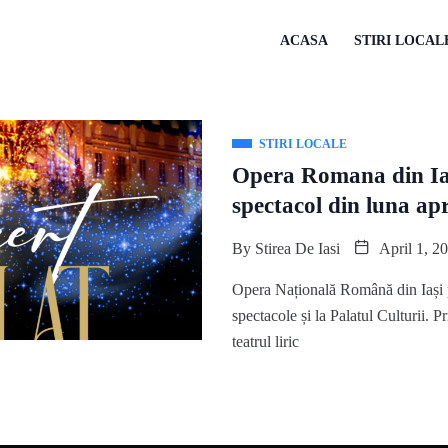
ACASA
STIRI LOCAL
STIRI LOCALE
Opera Romana din Ias
spectacol din luna apri
By
Stirea De Iasi
April 1, 2
Opera Națională Română din Iași 
spectacole și la Palatul Culturii. P
teatrul liric