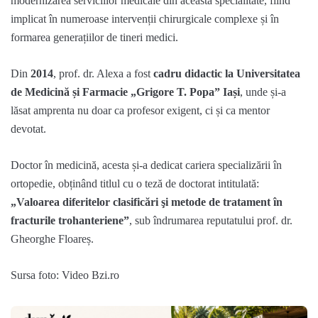
modernizarea serviciilor medicale din această specialitate, fiind
implicat în numeroase intervenții chirurgicale complexe și în
formarea generațiilor de tineri medici.
Din
2014
, prof. dr. Alexa a fost
cadru didactic la Universitatea
de Medicină și Farmacie „Grigore T. Popa” Iași
, unde și-a
lăsat amprenta nu doar ca profesor exigent, ci și ca mentor
devotat.
Doctor în medicină, acesta și-a dedicat cariera specializării în
ortopedie, obținând titlul cu o teză de doctorat intitulată:
„Valoarea diferitelor clasificări şi metode de tratament în
fracturile trohanteriene”
, sub îndrumarea reputatului prof. dr.
Gheorghe Floareș.
Sursa foto: Video Bzi.ro