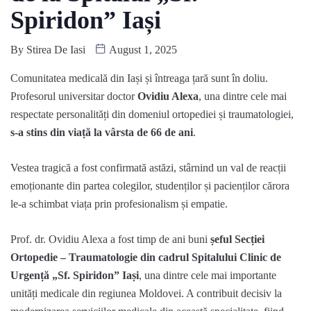
Spiridon” Iași
By
Stirea De Iasi
August 1, 2025
Comunitatea medicală din Iași și întreaga țară sunt în doliu.
Profesorul universitar doctor
Ovidiu Alexa
, una dintre cele mai
respectate personalități din domeniul ortopediei și traumatologiei,
s-a stins din viață la vârsta de 66 de ani
.
Vestea tragică a fost confirmată astăzi, stârnind un val de reacții
emoționante din partea colegilor, studenților și pacienților cărora
le-a schimbat viața prin profesionalism și empatie.
Prof. dr. Ovidiu Alexa a fost timp de ani buni
șeful Secției
Ortopedie – Traumatologie din cadrul Spitalului Clinic de
Urgență „Sf. Spiridon” Iași
, una dintre cele mai importante
unități medicale din regiunea Moldovei. A contribuit decisiv la