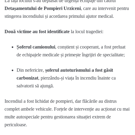
La fața locului s-au deplasat de urgență echipaje din cadrul
Detașamentului de Pompieri Urziceni
, care au intervenit pentru
stingerea incendiului și acordarea primului ajutor medical.
Două victime au fost identificate
la locul tragediei:
Șoferul camionului
, conștient și cooperant, a fost preluat
de echipajele medicale și primește îngrijiri de specialitate;
Din nefericire,
șoferul autoturismului a fost găsit
carbonizat
, pierzându-și viața în incendiu înainte ca
salvatorii să ajungă.
Incendiul a fost lichidat de pompieri, dar flăcările au distrus
complet ambele vehicule. Forțele de intervenție au acționat cu mai
multe autospeciale pentru gestionarea situației extrem de
periculoase.