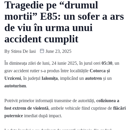
Tragedie pe “drumul
mortii” E85: un sofer a ars
de viu în urma unui
accident cumplit
By
Stirea De Iasi
June 23, 2025
În dimineața zilei de luni, 24 iunie 2025, în jurul orei
05:30
, un
grav accident rutier s-a produs între localitățile
Cotorca și
Urziceni
, în județul
Ialomița
, implicând un
autotren
și un
autoturism
.
Potrivit primelor informații transmise de autorități,
coliziunea a
fost extrem de violentă
, ambele vehicule fiind cuprinse de
flăcări
puternice
imediat după impact.