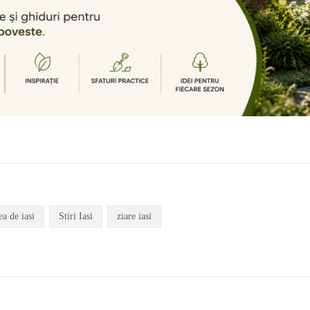
ea de iasi
Stiri Iasi
ziare iasi