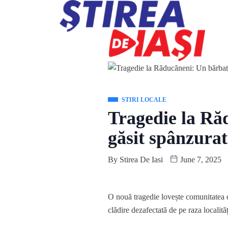
STIRI LOCALE
Tragedie la Răd
găsit spânzurat
By
Stirea De Iasi
June 7, 2025
O nouă tragedie lovește comunitatea di
clădire dezafectată de pe raza localităț