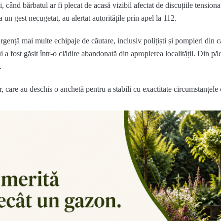
i, când bărbatul ar fi plecat de acasă vizibil afectat de discuțiile tension
a un gest necugetat, au alertat autoritățile prin apel la 112.
urgență mai multe echipaje de căutare, inclusiv polițiști și pompieri din
lui a fost găsit într-o clădire abandonată din apropierea localității. Din p
.
or, care au deschis o anchetă pentru a stabili cu exactitate circumstanțel