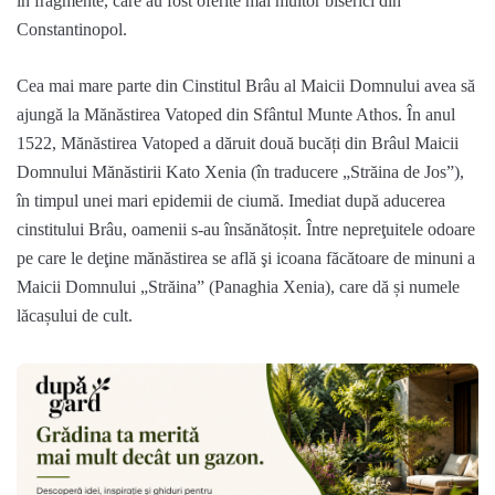
în fragmente, care au fost oferite mai multor biserici din
Constantinopol.
Cea mai mare parte din Cinstitul Brâu al Maicii Domnului avea să
ajungă la Mănăstirea Vatoped din Sfântul Munte Athos. În anul
1522, Mănăstirea Vatoped a dăruit două bucăți din Brâul Maicii
Domnului Mănăstirii Kato Xenia (în traducere „Străina de Jos”),
în timpul unei mari epidemii de ciumă. Imediat după aducerea
cinstitului Brâu, oamenii s-au însănătoșit. Între nepreţuitele odoare
pe care le deţine mănăstirea se află şi icoana făcătoare de minuni a
Maicii Domnului „Străina” (Panaghia Xenia), care dă și numele
lăcașului de cult.