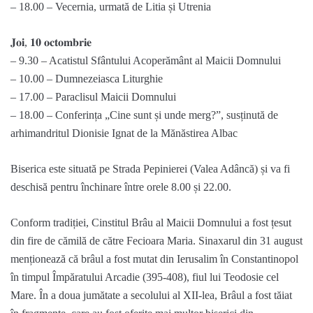
– 18.00 – Vecernia, urmată de Litia și Utrenia
𝐉𝐨𝐢, 𝟏𝟎 𝐨𝐜𝐭𝐨𝐦𝐛𝐫𝐢𝐞
– 9.30 – Acatistul Sfântului Acoperământ al Maicii Domnului
– 10.00 – Dumnezeiasca Liturghie
– 17.00 – Paraclisul Maicii Domnului
– 18.00 – Conferința „Cine sunt și unde merg?”, susținută de
arhimandritul Dionisie Ignat de la Mănăstirea Albac
Biserica este situată pe Strada Pepinierei (Valea Adâncă) și va fi
deschisă pentru închinare între orele 8.00 și 22.00.
Conform tradiției, Cinstitul Brâu al Maicii Domnului a fost țesut
din fire de cămilă de către Fecioara Maria. Sinaxarul din 31 august
menționează că brâul a fost mutat din Ierusalim în Constantinopol
în timpul Împăratului Arcadie (395-408), fiul lui Teodosie cel
Mare. În a doua jumătate a secolului al XII-lea, Brâul a fost tăiat