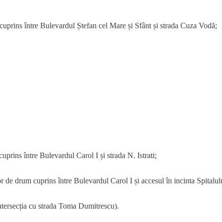
cuprins
între
Bulevardul
Ștefan
cel
Mare
și
Sfânt
și
strada
Cuza
Vodă
;
cuprins
între
Bulevardul
Carol I
și
strada
N.
Istrati
;
or de drum
cuprins
între
Bulevardul
Carol I
și
accesul
în
incinta
Spitalul
ntersecția
cu
strada
Toma
Dumitrescu
).