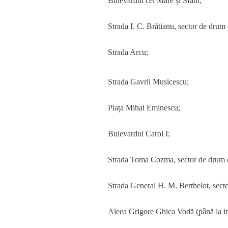
Bulevardul
cel
Mare
și
Sfânt
;
Strada
I. C.
Brătianu
, sector de drum
Strada
Arcu
;
Strada
Gavril
Musicescu
;
Piața
Mihai
Eminescu
;
Bulevardul
Carol I;
Strada
Toma
Cozma
, sector de drum
Strada
General H. M. Berthelot, sect
Aleea
Grigore
Ghica
Vodă
(
până
la
i