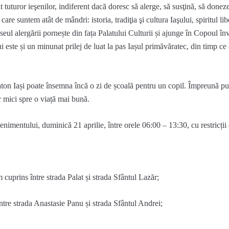
t tuturor ieşenilor, indiferent dacă doresc să alerge, să susţină, să done
re suntem atât de mândri: istoria, tradiţia şi cultura Iaşului, spiritul liber
aseul alergării pornește din fața Palatului Culturii și ajunge în Copoul înv
i este și un minunat prilej de luat la pas Iașul primăvăratec, din timp ce
aton Iași poate însemna încă o zi de școală pentru un copil. Împreună p
r mici spre o viață mai bună.
enimentului
,
duminică
2
1
aprilie
,
între
orele
06:00
–
13
:
3
0, cu
restricții
um
cuprins
între
strada
Palat
și
strada
Sfântul
Lazăr
;
ntre
strada
Anastasie
Panu
și
strada
Sfântul
Andrei;