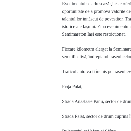
Evenimentul se adresează şi este oferi
oportunitate de a promova valorile de ca
talentul lor înnăscut de povestitor. Tr
istorice ale Iașului. Ziua evenimentulu
Semimaraton Iași este restricționat.
Fiecare kilometru alergat la Semimar
semnificativă, îndreptând traseul celo
Traficul
auto
va
fi
închis
pe
traseul
ev
Piața
Palat
;
Strada
Anastasie
Panu
, sector de dr
Strada
Palat
, sector de drum
cuprins
î