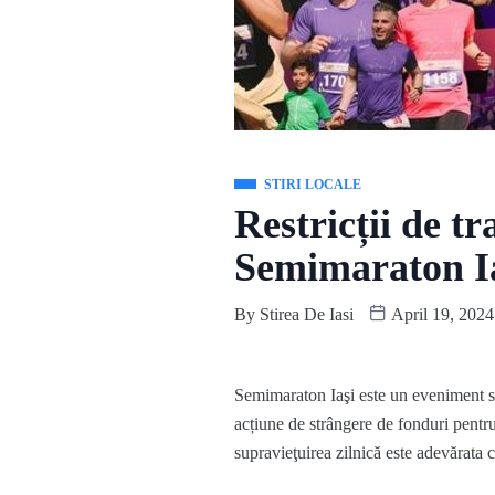
STIRI LOCALE
Restricții de tr
Semimaraton Ia
By
Stirea De Iasi
April 19, 2024
S
emimaraton Iaşi este un eveniment sp
acțiune de strângere de fonduri pentru 
supravieţuirea zilnică este adevărata 