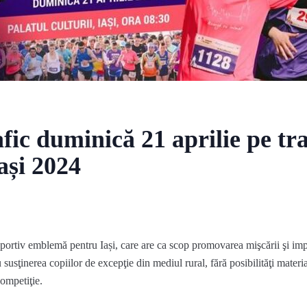
afic duminică 21 aprilie pe tr
și 2024
ortiv emblemă pentru Iași, care are ca scop promovarea mişcării şi impl
susţinerea copiilor de excepţie din mediul rural, fără posibilităţi materia
competiţie.