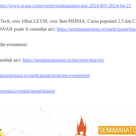
ttps://www.waze.com/events/semimaraton-iasi-2024-RO-2024-04-21
Tech
,
cros
10km
LEVI9
,
cros
5km
PHINIA,
C
ursa
populară
2,5 km C
AVAN
poate
fi
consultat
aici
:
https://semimaratoniasi.ro/participanti/tra
 din
eveniment
:
sultați
aici
:
https://semimaratoniasi.ro/inscriere/inscrisi/
mimaratoniasi.ro/participanti/program-eveniment/
toniasi.ro/participanti/traseu/