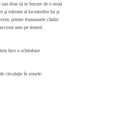
ze sau doar să se bucure de o nouă
 şi tolerant al locuitorilor lui şi
erzit, printre frumoasele clădiri
 accesul auto pe traseul
utem face o schimbare
de
circulație
în
zonele
: