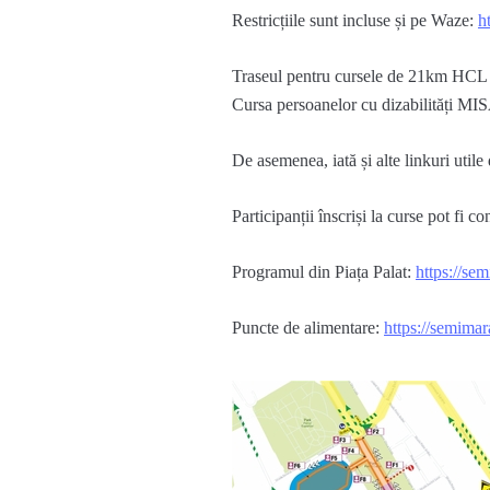
Restricțiile
sunt
incluse
și
pe
Waze:
h
Traseul
pentru
cursele
de 21km
HCL 
Cursa
persoanelor
cu
dizabilități
MIS
De
asemenea
,
iată
și
alte
linkuri
utile
Participanții
înscriși
la curse pot fi
con
Programul
din
Piața
Palat:
https://se
Puncte
de
alimentare
:
https://semimara