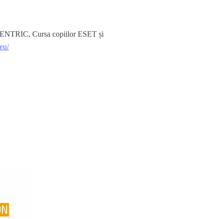
ENTRIC,
C
ursa
copiilor
ESET
și
seu/