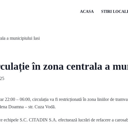
ACASA
STIRI LOCAL
rculație în zona centrala a mu
025
orar 22:00 – 06:00, circulația va fi restricționată în zona liniilor de tram
. Elena Doamna – str. Cuza Vodă.
e echipele S.C. CITADIN S.A. efectuează lucrări de refacere a carosabi