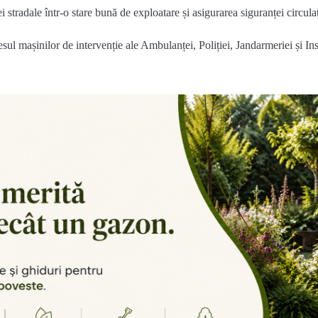
stradale într-o stare bună de exploatare și asigurarea siguranței circulaț
cesul mașinilor de intervenție ale Ambulanței, Poliției, Jandarmeriei și In