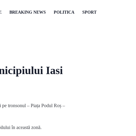
E
BREAKING NEWS
POLITICA
SPORT
nicipiului Iasi
vai pe tronsonul – Piața Podul Roș –
lului în această zonă.