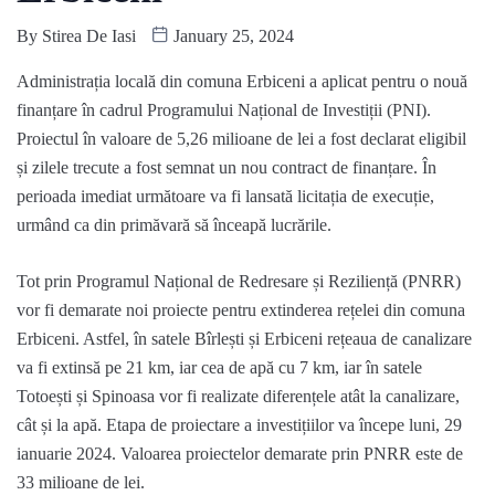
By
Stirea De Iasi
January 25, 2024
Administrația locală din comuna Erbiceni a aplicat pentru o nouă
finanțare în cadrul Programului Național de Investiții (PNI).
Proiectul în valoare de 5,26 milioane de lei a fost declarat eligibil
și zilele trecute a fost semnat un nou contract de finanțare. În
perioada imediat următoare va fi lansată licitația de execuție,
urmând ca din primăvară să înceapă lucrările.
Tot prin Programul Național de Redresare și Reziliență (PNRR)
vor fi demarate noi proiecte pentru extinderea rețelei din comuna
Erbiceni. Astfel, în satele Bîrlești și Erbiceni rețeaua de canalizare
va fi extinsă pe 21 km, iar cea de apă cu 7 km, iar în satele
Totoești și Spinoasa vor fi realizate diferențele atât la canalizare,
cât și la apă. Etapa de proiectare a investițiilor va începe luni, 29
ianuarie 2024. Valoarea proiectelor demarate prin PNRR este de
33 milioane de lei.