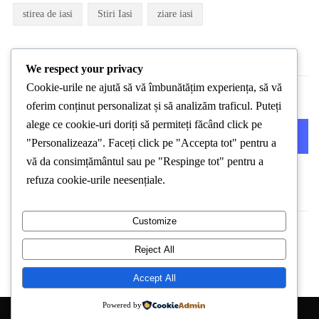
stirea de iasi
Stiri Iasi
ziare iasi
We respect your privacy
Cookie-urile ne ajută să vă îmbunătățim experiența, să vă
oferim conținut personalizat și să analizăm traficul. Puteți
alege ce cookie-uri doriți să permiteți făcând click pe
PREVIOUS POST
NEXT POST
"Personalizeaza". Faceți click pe "Accepta tot" pentru a
vă da consimțământul sau pe "Respinge tot" pentru a
refuza cookie-urile neesențiale.
Customize
Reject All
Accept All
Powered by
Copyright © 2026 Stirea de Iasi. All Right Reserved.