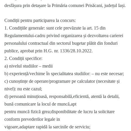
desfășura prin detașare la Primăria comunei Prisăcani, județul Iași.
Condiții pentru participarea la concurs:
1. Condițiile generale: sunt cele prevăzute la art. 15 din
Regulamentului-cadru privind organizarea și dezvoltarea carierei
personalului contractual din sectorul bugetar plătit din fonduri
publice, aprobat prin H.G. nr. 1336/28.10.2022.
2. Condiții specifice:
a) nivelul studiilor – medii
b) experiență/vechime în specialitatea studiilor: – nu este necesar;
c) cunoștințe de operare/programare pe calculator (necesitate și
nivel): nu este cazul;
d) persoană minuțioasă, responsabilă,eficientă, atentă la detalii,
bună comunicare la locul de muncă,apt
pentru muncă fizică grea;disponibilitate de lucru la solicitare
conform prevederilor legale in
vigoare,adaptare rapidă la sarcinile de serviciu;