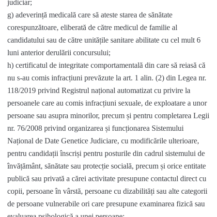
judiciar;
g) adeverință medicală care să ateste starea de sănătate
corespunzătoare, eliberată de către medicul de familie al
candidatului sau de către unitățile sanitare abilitate cu cel mult 6
luni anterior derulării concursului;
h) certificatul de integritate comportamentală din care să reiasă că
nu s-au comis infracțiuni prevăzute la art. 1 alin. (2) din Legea nr.
118/2019 privind Registrul național automatizat cu privire la
persoanele care au comis infracțiuni sexuale, de exploatare a unor
persoane sau asupra minorilor, precum și pentru completarea Legii
nr. 76/2008 privind organizarea și funcționarea Sistemului
Național de Date Genetice Judiciare, cu modificările ulterioare,
pentru candidații înscriși pentru posturile din cadrul sistemului de
învățământ, sănătate sau protecție socială, precum și orice entitate
publică sau privată a cărei activitate presupune contactul direct cu
copii, persoane în vârstă, persoane cu dizabilități sau alte categorii
de persoane vulnerabile ori care presupune examinarea fizică sau
evaluarea psihologică a unei persoane;