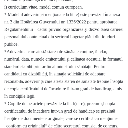
i) curriculum vitae, model comun european.
* Modelul adeverinței menționate la lit. e) este prevăzut în anexa
nr. 3 din Hotărârea Guvernului nr. 1336/2022 pentru aprobarea
Regulamentului – cadru privind organizarea și dezvoltarea carierei
personalului contractual din sectorul bugetar plătit din fonduri
publice;
*Adeverința care atestă starea de sănătate conține, în clar,
numărul, data, numele emitentului și calitatea acestuia, în formatul
standard stabilit prin ordin al ministrului sănătății. Pentru
candidații cu dizabilități, în situația solicitării de adaptare
rezonabilă, adeverința care atestă starea de sănătate trebuie însoțită
de copia certificatului de încadrare într-un grad de handicap, emis
în condițiile legii.
* Copiile de pe actele prevăzute la lit. b) – e), precum și copia
certificatului de încadrare într-un grad de handicap se prezintă
însoțite de documentele originale, care se certifică cu mențiunea
„conform cu originalul“ de către secretarul comisiei de concurs.