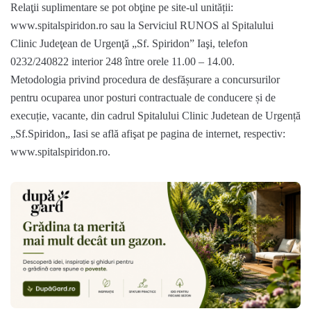
Relaţii suplimentare se pot obţine pe site-ul unității:
www.spitalspiridon.ro sau la Serviciul RUNOS al Spitalului
Clinic Judeţean de Urgenţă „Sf. Spiridon” Iaşi, telefon
0232/240822 interior 248 între orele 11.00 – 14.00.
Metodologia privind procedura de desfășurare a concursurilor
pentru ocuparea unor posturi contractuale de conducere și de
execuție, vacante, din cadrul Spitalului Clinic Judetean de Urgență
„Sf.Spiridon„ Iasi se află afişat pe pagina de internet, respectiv:
www.spitalspiridon.ro.