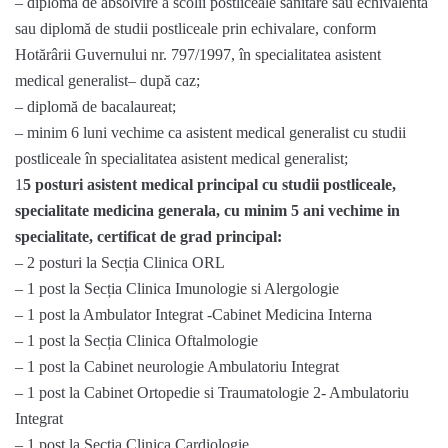
– diplomă de absolvire a scolii postliceale sanitare sau echivalentă
sau diplomă de studii postliceale prin echivalare, conform
Hotărârii Guvernului nr. 797/1997, în specialitatea asistent
medical generalist– după caz;
– diplomă de bacalaureat;
– minim 6 luni vechime ca asistent medical generalist cu studii
postliceale în specialitatea asistent medical generalist;
1
5 posturi asistent medical principal cu studii postliceale,
specialitate medicina generala, cu minim 5 ani vechime in
specialitate, certificat de grad principal:
– 2 posturi la Secția Clinica ORL
– 1 post la Secția Clinica Imunologie si Alergologie
– 1 post la Ambulator Integrat -Cabinet Medicina Interna
– 1 post la Secția Clinica Oftalmologie
– 1 post la Cabinet neurologie Ambulatoriu Integrat
– 1 post la Cabinet Ortopedie si Traumatologie 2- Ambulatoriu
Integrat
– 1 post la Secția Clinica Cardiologie