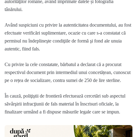
autorităţilor
române
, având imprimate datele și fotografia
tânărului
.
Având
suspiciuni
cu
privire
la
autenticitatea
documentului
, au
fost
efectuate
verificări
suplimentare
,
ocazie
cu care s-a
constatat
că
permisul
nu
îndeplineşte
condiţiile
de
formă
şi
fond ale
unuia
autentic
,
fiind
fals
.
Cu privire la cele constatate, bărbatul a declarat că a procurat
respectivul document prin intermediul unui concetățean, cunoscut
pe o rețea de socializare, contra sumei de
250
de
lire sterline
.
În cauză, poliţiştii de frontieră efectuează cercetări sub aspectul
săvârşirii infracţiuni
i
de
fals material în înscrisuri oficiale
, la
finalizare urmând a fi dispuse măsurile legale care se impun.