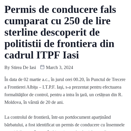
Permis de conducere fals
cumparat cu 250 de lire
sterline descoperit de
politistii de frontiera din
cadrul ITPF Iasi
By
Stirea De Iasi
March 3, 2024
În data de
02
martie
a.c., în jurul orei
00
.
20
, în Punctul de Trecere
a Frontierei Albița
–
I.T.P.F. Iaşi, s-a prezentat pentru efectuarea
formalităţilor de control, pentru a intra în ţară, un cetățean din R.
Moldova, în vârstă de
20
de ani.
La controlul de frontieră
,
într-un portdocument aparținând
bărbatului, a fost identificat un permis de conducere
cu însemnele