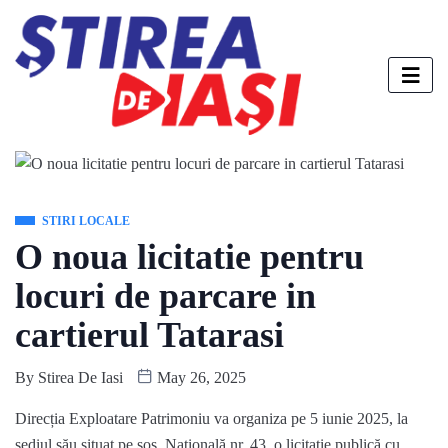
STIRI LOCALE
O noua licitatie pentru
locuri de parcare in
cartierul Tatarasi
By
Stirea De Iasi
May 26, 2025
Direcția Exploatare Patrimoniu va organiza pe 5 iunie 2025, la
sediul său situat pe șos. Națională nr. 43, o licitație publică cu