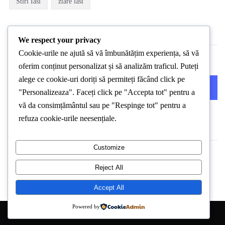
Stiri Iasi
ziare iasi
We respect your privacy
Cookie-urile ne ajută să vă îmbunătățim experiența, să vă
oferim conținut personalizat și să analizăm traficul. Puteți
alege ce cookie-uri doriți să permiteți făcând click pe
PREVIOUS POST
NEXT POST
"Personalizeaza". Faceți click pe "Accepta tot" pentru a
vă da consimțământul sau pe "Respinge tot" pentru a
refuza cookie-urile neesențiale.
Customize
Reject All
Accept All
Powered by
Copyright © 2026 Stirea de Iasi. All Right Reserved.