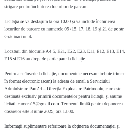
strigare pentru închirierea locurilor de parcare.
Licitația se va desfășura la ora 10.00 și va include închirierea
locurilor de parcare cu numerele 05÷15, 17, 18, 19 și 21 de pe str.
Grădinari nr. 4.
Locatarii din blocurile A4-5, E21, E22, E23, E11, E12, E13, E14,
E15 și E16 au drept de participare la licitație.
Pentru a se înscrie la licitație, documentele necesare trebuie trimise
în format electronic (scan) la adresa de email a Serviciului
Administrare Parcări – Direcția Exploatare Patrimoniu, care este
destinată exclusiv primirii documentelor pentru licitații, și anume
licitatii.camera15@gmail.com
. Termenul limită pentru depunerea
dosarelor este 3 iunie 2025, ora 13.00.
Informații suplimentare referitoare la obținerea documentației și