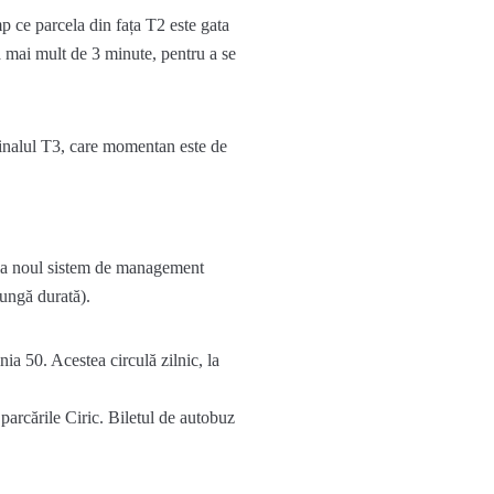
mp ce parcela din fața T2 este gata
să mai mult de 3 minute, pentru a se
rminalul T3, care momentan este de
se la noul sistem de management
lungă durată).
ia 50. Acestea circulă zilnic, la
arcările Ciric. Biletul de autobuz