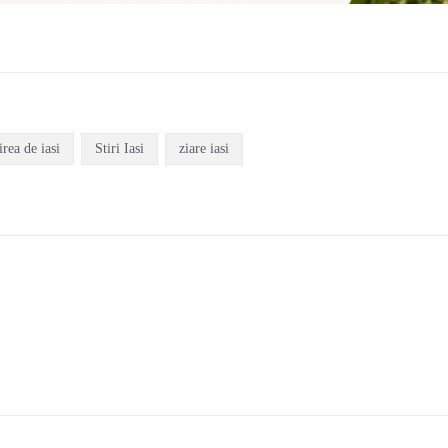
irea de iasi
Stiri Iasi
ziare iasi