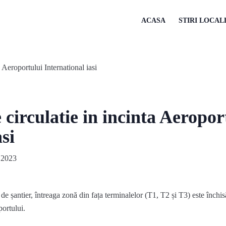
ACASA
STIRI LOCAL
e circulatie in incinta Aeropor
si
 2023
de șantier, întreaga zonă din fața terminalelor (T1, T2 și T3) este închis
portului.