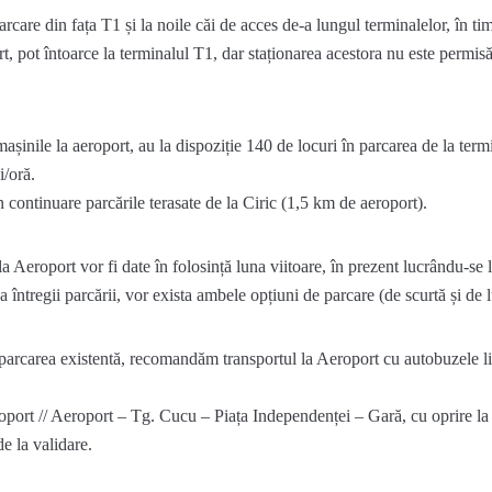
arcare din fața T1 și la noile căi de acces de-a lungul terminalelor, în ti
rt, pot întoarce la terminalul T1, dar staționarea acestora nu este permi
mașinile la aeroport, au la dispoziție 140 de locuri în parcarea de la te
i/oră.
în continuare parcările terasate de la Ciric (1,5 km de aeroport).
la Aeroport vor fi date în folosință luna viitoare, în prezent lucrându-
a întregii parcării, vor exista ambele opțiuni de parcare (de scurtă și de 
 parcarea existentă, recomandăm transportul la Aeroport cu autobuzele lin
port // Aeroport – Tg. Cucu – Piața Independenței – Gară, cu oprire la p
de la validare.