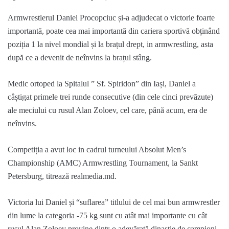
Armwrestlerul Daniel Procopciuc și-a adjudecat o victorie foarte
importantă, poate cea mai importantă din cariera sportivă obținând
poziția 1 la nivel mondial și la brațul drept, in armwrestling, asta
după ce a devenit de neînvins la brațul stâng.
Medic ortoped la Spitalul ” Sf. Spiridon” din Iași, Daniel a
câștigat primele trei runde consecutive (din cele cinci prevăzute)
ale meciului cu rusul Alan Zoloev, cel care, până acum, era de
neînvins.
Competiția a avut loc in cadrul turneului Absolut Men’s
Championship (AMC) Armwrestling Tournament, la Sankt
Petersburg, titrează realmedia.md.
Victoria lui Daniel și “suflarea” titlului de cel mai bun armwrestler
din lume la categoria -75 kg sunt cu atât mai importante cu cât
rusul Alan Zoloev provine dintr-o adevărată dinastie de campioni,