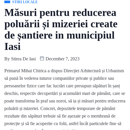
STIRI LOCALE
Măsuri pentru reducerea
poluării și mizeriei create
de șantiere in municipiul
Iasi
By
Stirea De Iasi
December 7, 2023
Primarul Mihai Chirica a dispus Direcției Arhitectură și Urbanism
să pună în vederea tuturor companiilor private și publice sau
persoanelor fizice care fac lucrări care presupun săpături în șanț
deschis, respectiv decopertări și acumulări mari de pământ, care se
poate transforma în praf sau noroi, să ia și măsuri pentru reducerea
poluării și mizeriei. Concret, depozitele temporare de pământ
rezultate din săpături trebuie să fie așezate pe o membrană de
protecție și să fie acoperite cu folii, astfel încât particulele fine să