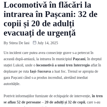
Locomotivă în flăcări la
intrarea în Pașcani: 32 de
copii și 20 de adulți
evacuați de urgență
By
Stirea De Iasi
July 14, 2025
Un incident care putea avea consecințe grave s-a petrecut în
această după-amiază, la intrarea în municipiul
Pașcani
, în dreptul
stației Lukoil, unde o
locomotivă a unui tren Interregio
aflat în
deplasare pe ruta
Iași–Suceava
a luat foc. Trenul se apropia de
gara Pașcani când s-a produs incendiul, alertând imediat
autoritățile.
Potrivit informațiilor furnizate de echipajele de intervenție,
în tren
se aflau 52 de persoane
–
20 de adulți și 32 de copii
, care s-au