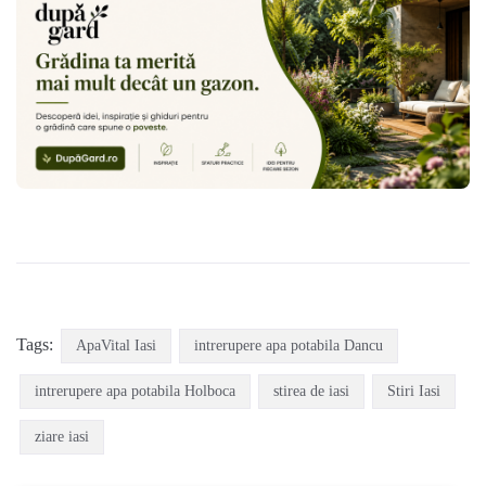
Tags:
ApaVital Iasi
intrerupere apa potabila Dancu
intrerupere apa potabila Holboca
stirea de iasi
Stiri Iasi
ziare iasi