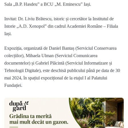
Sala
„B.P. Hasdeu” a BCU „M. Eminescu” Iași.
Invitat:
Dr.
Liviu Brătescu, istoric și cercetător la Institut
ul de
Istorie „A.D. Xenopol”
din cadrul Academiei Române
– Filiala
Iași
.
Expoziția, organizată de Daniel Bantaș (
Serviciul
Conservarea
colecțiilor), Mihaela Ulman (
Serviciul
Comunicarea
documentelor
) și Gabriel Plăcintă (
Serviciul
Informatizare și
Tehnologii Digitale), este deschisă publicului până pe data de 30
mai 2024, în spațiul expozițional de la etajul I al Palatului
Fundației.