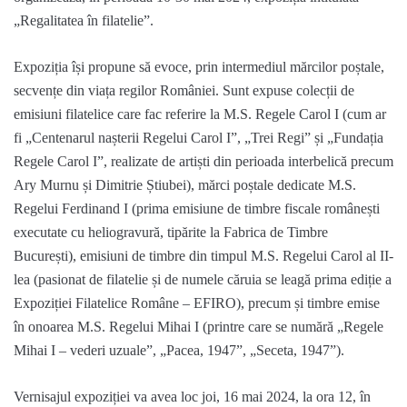
„Regalitatea în filatelie”.
Expoziția își propune să evoce, prin intermediul mărcilor poștale,
secvențe din viața regilor României. Sunt expuse colecții de
emisiuni filatelice care fac referire la M.S.
Regele Carol I (cum ar
fi
„
Centenarul nașterii Regelui Carol I
”, „
Trei Regi
” și „
Fundația
Regele Carol I”
, realizate de artiști din perioada interbelică precum
Ary Murnu și Dimitrie Știubei), mărci poștale dedicate M.S.
Regelui Ferdinand
I (prima emisiune de timbre fiscale românești
executate cu heliogravură, tipărite la Fabrica de Timbre
București), emisiuni de timbre din timpul M.S. Regelui Carol al II-
lea (pasionat de filatelie și de numele căruia se leagă prima ediție a
Expoziției Filatelice Române – EFIRO)
, precum și timbre emise
în onoarea M.S. Regelui Mihai I (printre care se numără
„Regele
Mihai I – vederi uzuale”,
„
Pacea, 1947
”
,
„
Seceta, 1947”
).
Vernisajul expoziției va avea loc
joi,
16 mai
2024
,
la
ora 12, în