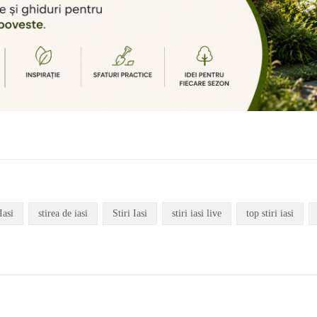
Iasi
stirea de iasi
Stiri Iasi
stiri iasi live
top stiri iasi