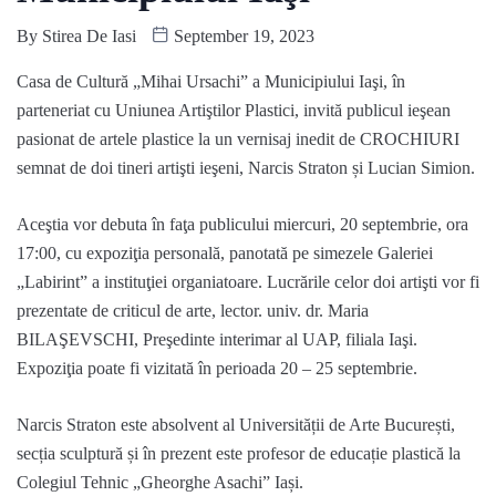
By
Stirea De Iasi
September 19, 2023
Casa de Cultură „Mihai Ursachi” a Municipiului Iaşi, în
parteneriat cu Uniunea Artiştilor Plastici, invită publicul ieşean
pasionat de artele plastice la un vernisaj inedit de CROCHIURI
semnat de doi tineri artişti ieşeni, Narcis Straton și Lucian Simion.
Aceştia vor debuta în faţa publicului miercuri, 20 septembrie, ora
17:00, cu expoziţia personală, panotată pe simezele Galeriei
„Labirint” a instituţiei organiatoare. Lucrările celor doi artişti vor fi
prezentate de criticul de arte, lector. univ. dr. Maria
BILAŞEVSCHI, Preşedinte interimar al UAP, filiala Iaşi.
Expoziţia poate fi vizitată în perioada 20 – 25 septembrie.
Narcis Straton este absolvent al Universității de Arte București,
secția sculptură și în prezent este profesor de educație plastică la
Colegiul Tehnic „Gheorghe Asachi” Iași.