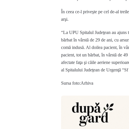
În ceea ce-l priveşte pe cel de-al treil
arşi.
“La UPU Spitalul Judeţean au ajuns tre
bărbat în vârstă de 29 de ani, cu arsur
comă indusă. Al doilea pacient, în vâr
pacient, tot un bărbat, în vârstă de 49
afectate faţa şi căile aeriene superioar
al Spitalului Judeţean de Urgenţă “
Sursa foto:Arhiva