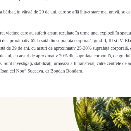
ea bărbat, în vârstă de 29 de ani, care se află într-o stare mai gravă, se ca
i victime care au suferit arsuri rezultate în urma unei explozii în spaţi
i de aproximativ 65 la sută din suprafaţa corporală, grad II, III şi IV. El 
stă de 39 de ani, cu arsuri de aproximativ 25-30% suprafaţă corporală, de 
 de ani, cu arsuri de aproximativ 20% din suprafaţa corporală, de gradul II
e. Sunt investigaţi, stabilizaţi, urmează a fi transferaţi către centrele de 
Sf Ioan cel Nou” Suceava, dr Bogdan Bondaru.