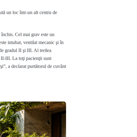
ută un loc într-un alt centru de
u închis. Cel mai grav este un
este intubat, ventilat mecanic şi în
gradul II şi III. Al treilea
-III. La toţi pacienţii sunt
arşi”, a declarat purtătorul de cuvânt