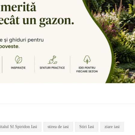
italul Sf.Spiridon Iasi
stirea de iasi
Stiri Iasi
ziare iasi