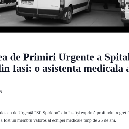
ea de Primiri Urgente a Spita
in Iasi: o asistenta medicala 
5
an de Urgență “Sf. Spiridon” din Iasi își exprimă profundul regret faț
e a fost un membru valoros al echipei medicale timp de 25 de ani.