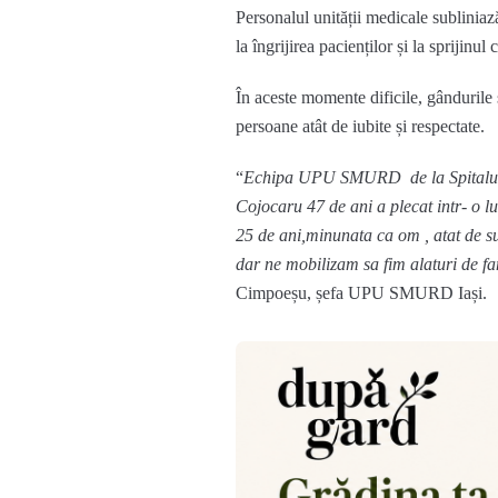
Personalul unității medicale subliniaz
la îngrijirea pacienților și la sprijin
În aceste momente dificile, gândurile 
persoane atât de iubite și respectate.
“
Echipa UPU SMURD de la Spitalul C
Cojocaru 47 de ani a plecat intr- o l
25 de ani,minunata ca om , atat de sufl
dar ne mobilizam sa fim alaturi de fam
Cimpoeșu, șefa UPU SMURD Iași.