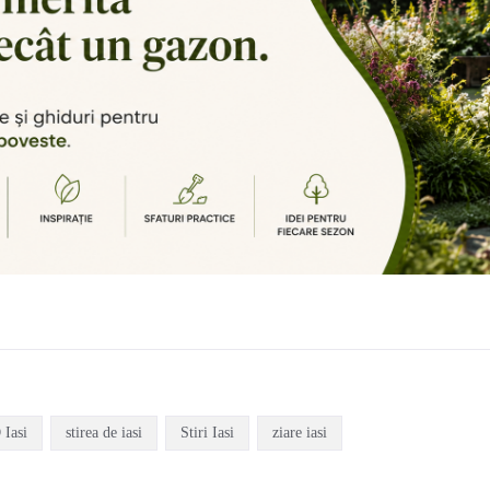
Iasi
stirea de iasi
Stiri Iasi
ziare iasi