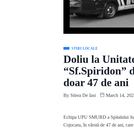
STIRI LOCALE
Doliu la Unitat
“Sf.Spiridon” d
doar 47 de ani
By
Stirea De Iasi
March 14, 202
Echipa UPU SMURD a Spitalului Județe
Cojocaru, în vârstă de 47 de ani, car