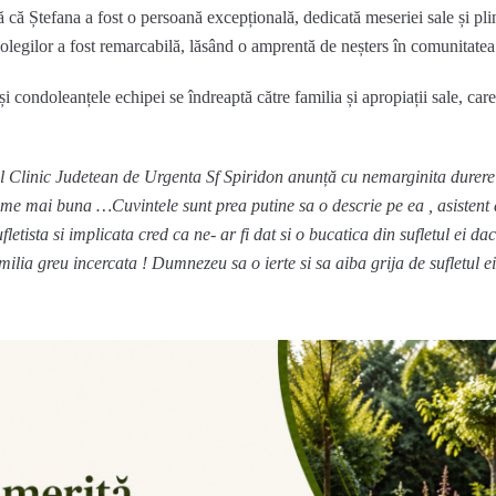
ă că Ștefana a fost o persoană excepțională, dedicată meseriei sale și p
ul colegilor a fost remarcabilă, lăsând o amprentă de neșters în comunitate
și condoleanțele echipei se îndreaptă către familia și apropiații sale, ca
linic Judetean de Urgenta Sf Spiridon anunță cu nemarginita durere 
ume mai buna …Cuvintele sunt prea putine sa o descrie pe ea , asistent 
etista si implicata cred ca ne- ar fi dat si o bucatica din sufletul ei daca
ilia greu incercata ! Dumnezeu sa o ierte si sa aiba grija de sufletul e