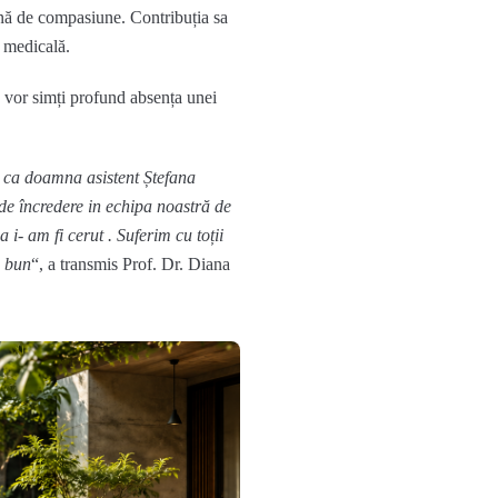
lină de compasiune. Contribuția sa
a medicală.
re vor simți profund absența unei
ca doamna asistent Ștefana
de încredere in echipa noastră de
 i- am fi cerut . Suferim cu toții
i bun
“, a transmis Prof. Dr. Diana