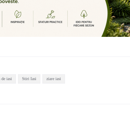
a de iasi
Stiri Iasi
ziare iasi