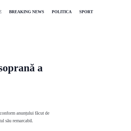
E
BREAKING NEWS
POLITICA
SPORT
 soprană a
, conform anunțului făcut de
ntul său remarcabil.