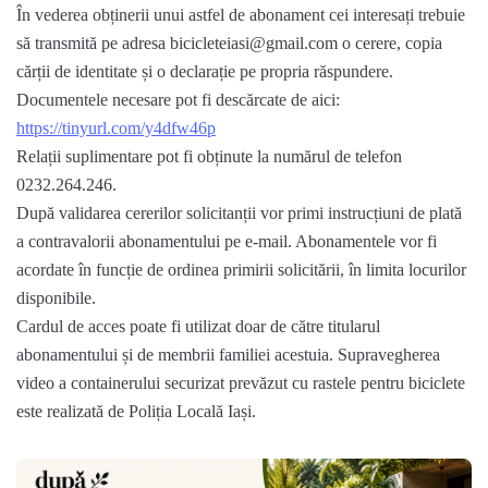
În vederea obținerii unui astfel de abonament cei interesați trebuie
să transmită pe adresa
bicicleteiasi@gmail.com
o cerere, copia
cărții de identitate și o declarație pe propria răspundere.
Documentele necesare pot fi descărcate de aici:
https://tinyurl.com/y4dfw46p
Relații suplimentare pot fi obținute la numărul de telefon
0232.264.246.
După validarea cererilor solicitanții vor primi instrucțiuni de plată
a contravalorii abonamentului pe e-mail. Abonamentele vor fi
acordate în funcție de ordinea primirii solicitării, în limita locurilor
disponibile.
Cardul de acces poate fi utilizat doar de către titularul
abonamentului și de membrii familiei acestuia. Supravegherea
video a containerului securizat prevăzut cu rastele pentru biciclete
este realizată de Poliția Locală Iași.