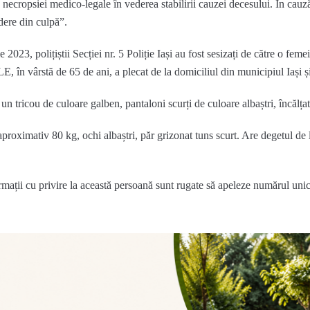
necropsiei medico-legale în vederea stabilirii cauzei decesului. În cauz
idere din culpă”.
 2023, polițiștii Secției nr. 5 Poliție Iași au fost sesizați de către o feme
 în vârstă de 65 de ani, a plecat de la domiciliul din municipiul Iași și
n tricou de culoare galben, pantaloni scurți de culoare albaștri, încălțat
roximativ 80 kg, ochi albaștri, păr grizonat tuns scurt. Are degetul de
ormații cu privire la această persoană sunt rugate să apeleze numărul un