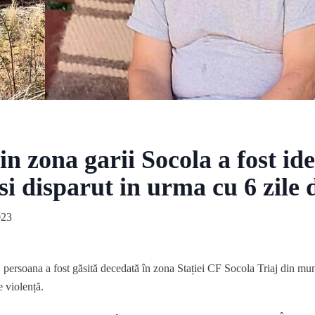
n zona garii Socola a fost ide
si disparut in urma cu 6 zile 
023
 persoana a fost găsită decedată în zona Stației CF Socola Triaj din mun
e violență.