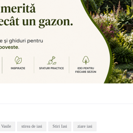
 Vasile
stirea de iasi
Stiri Iasi
ziare iasi