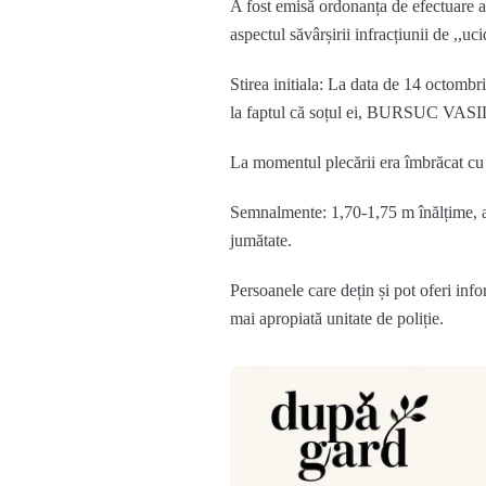
A fost emisă ordonanța de efectuare a 
aspectul săvârșirii infracțiunii de ,,uc
Stirea initiala: La data de 14 octombrie
la faptul că soțul ei, BURSUC VASILE,
La momentul plecării era îmbrăcat cu u
Semnalmente: 1,70-1,75 m înălțime, ap
jumătate.
Persoanele care dețin și pot oferi inf
mai apropiată unitate de poliție.