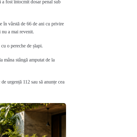
ă a fost întocmit dosar penal sub
ie în vârstă de 66 de ani cu privire
 nu a mai revenit.
 cu o pereche de șlapi.
 la mâna stângă amputat de la
ic de urgență 112 sau să anunțe cea