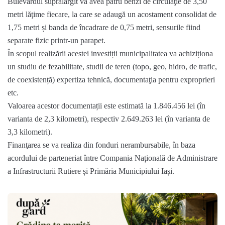
Bulevardul supralărgit va avea patru benzi de circulaţie de 3,50
metri lăţime fiecare, la care se adaugă un acostament consolidat de
1,75 metri și banda de încadrare de 0,75 metri, sensurile fiind
separate fizic printr-un parapet.
În scopul realizării acestei investiții municipalitatea va achiziționa
un studiu de fezabilitate, studii de teren (topo, geo, hidro, de trafic,
de coexistență) expertiza tehnică, documentaţia pentru exproprieri
etc.
Valoarea acestor documentații este estimată la 1.846.456 lei (în
varianta de 2,3 kilometri), respectiv 2.649.263 lei (în varianta de
3,3 kilometri).
Finanţarea se va realiza din fonduri nerambursabile, în baza
acordului de parteneriat între Compania Națională de Administrare
a Infrastructurii Rutiere și Primăria Municipiului Iași.