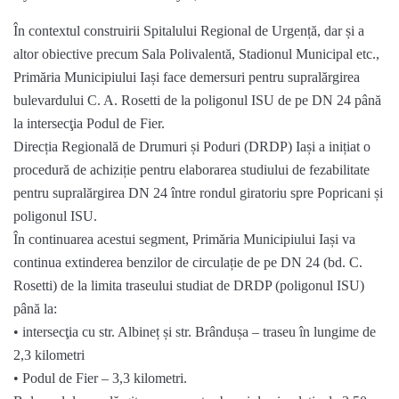
În contextul construirii Spitalului Regional de Urgență, dar și a
altor obiective precum Sala Polivalentă, Stadionul Municipal etc.,
Primăria Municipiului Iași face demersuri pentru supralărgirea
bulevardului C. A. Rosetti de la poligonul ISU de pe DN 24 până
la intersecţia Podul de Fier.
Direcția Regională de Drumuri și Poduri (DRDP) Iași a inițiat o
procedură de achiziție pentru elaborarea studiului de fezabilitate
pentru supralărgirea DN 24 între rondul giratoriu spre Popricani și
poligonul ISU.
În continuarea acestui segment, Primăria Municipiului Iași va
continua extinderea benzilor de circulație de pe DN 24 (bd. C.
Rosetti) de la limita traseului studiat de DRDP (poligonul ISU)
până la:
• intersecţia cu str. Albineț și str. Brândușa – traseu în lungime de
2,3 kilometri
• Podul de Fier – 3,3 kilometri.