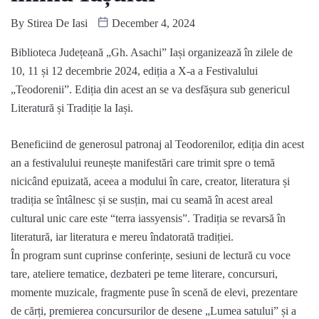
By
Stirea De Iasi
December 4, 2024
Biblioteca Județeană „Gh. Asachi” Iași organizează în zilele de
10, 11 și 12 decembrie 2024, ediția a X-a a Festivalului
„Teodorenii”. Ediția din acest an se va desfășura sub genericul
Literatură și Tradiție la Iași.
Beneficiind de generosul patronaj al Teodorenilor, ediția din acest
an a festivalului reunește manifestări care trimit spre o temă
nicicând epuizată, aceea a modului în care, creator, literatura și
tradiția se întâlnesc și se susțin, mai cu seamă în acest areal
cultural unic care este “terra iassyensis”. Tradiția se revarsă în
literatură, iar literatura e mereu îndatorată tradiției.
În program sunt cuprinse conferințe, sesiuni de lectură cu voce
tare, ateliere tematice, dezbateri pe teme literare, concursuri,
momente muzicale, fragmente puse în scenă de elevi, prezentare
de cărți, premierea concursurilor de desene „Lumea satului” și a