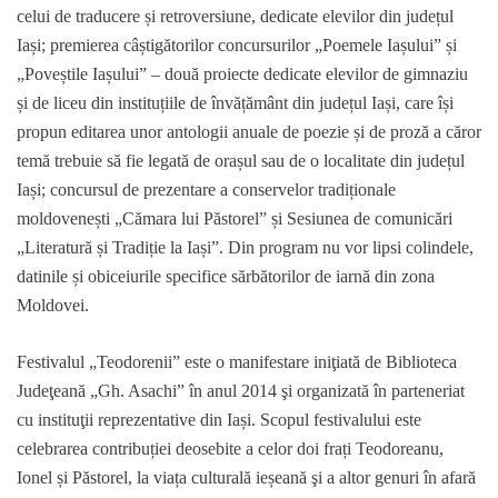
celui de traducere și retroversiune, dedicate elevilor din județul
Iași; premierea câștigătorilor concursurilor „Poemele Iașului” și
„Poveștile Iașului” – două proiecte dedicate elevilor de gimnaziu
și de liceu din instituțiile de învățământ din județul Iași, care își
propun editarea unor antologii anuale de poezie și de proză a căror
temă trebuie să fie legată de orașul sau de o localitate din județul
Iași; concursul de prezentare a conservelor tradiționale
moldovenești „Cămara lui Păstorel” și Sesiunea de comunicări
„Literatură și Tradiție la Iași”. Din program nu vor lipsi colindele,
datinile și obiceiurile specifice sărbătorilor de iarnă din zona
Moldovei.
Festivalul „Teodorenii” este o manifestare iniţiată de Biblioteca
Judeţeană „Gh. Asachi” în anul 2014 şi organizată în parteneriat
cu instituţii reprezentative din Iași. Scopul festivalului este
celebrarea contribuției deosebite a celor doi frați Teodoreanu,
Ionel și Păstorel, la viața culturală ieșeană şi a altor genuri în afară