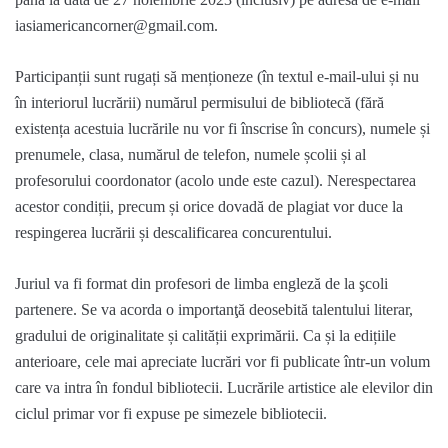
iasiamericancorner@gmail.com
.
Participanții sunt rugați să menționeze (
în textul e-mail-ului
și nu
în interiorul lucrării) numărul permisului de bibliotecă (fără
existența acestuia lucrările nu vor fi înscrise în concurs), numele și
prenumele, clasa, numărul de telefon, numele școlii și al
profesorului coordonator (acolo unde este cazul). Nerespectarea
acestor condiții, precum și orice dovadă de plagiat vor duce la
respingerea lucrării și descalificarea concurentului.
Juriul va fi format din profesori de limba engleză de la şcoli
partenere. Se va acorda o importanţă deosebită talentului literar,
gradului de originalitate și calității exprimării. Ca și la edițiile
anterioare, cele mai apreciate lucrări vor fi publicate într-un volum
care va intra în fondul bibliotecii. Lucrările artistice ale elevilor din
ciclul primar vor fi expuse pe simezele bibliotecii.