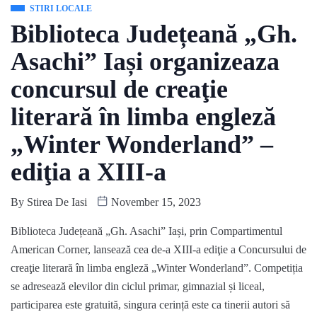
STIRI LOCALE
Biblioteca Județeană „Gh.
Asachi” Iași organizeaza
concursul de creaţie
literară în limba engleză
„Winter Wonderland” –
ediţia a XIII-a
By
Stirea De Iasi
November 15, 2023
Biblioteca Județeană „Gh. Asachi” Iași
,
prin
Compartimentul
American Corner
,
lansează cea de-a XIII-a ediţie a
Concursului de
creaţie literară în limba engleză „Winter Wonderland”
. Competiția
se adresează elevilor din ciclul primar, gimnazial și liceal,
participarea este gratuită, singura cerință este ca tinerii autori să