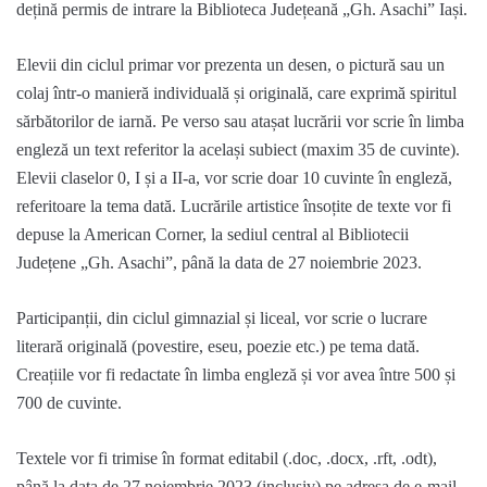
dețină
permis de intrare la Biblioteca Județeană „Gh. Asachi” Iași
.
Elevii din ciclul primar vor prezenta un desen, o pictură sau un
colaj într-o manieră individuală și originală, care exprimă spiritul
sărbătorilor de iarnă. Pe verso sau atașat lucrării vor scrie în limba
engleză un text referitor la același subiect (maxim 35 de cuvinte).
Elevii claselor 0, I și a II-a, vor scrie doar 10 cuvinte în engleză,
referitoare la tema dată. Lucrările artistice însoțite de texte vor fi
depuse la American Corner, la sediul c
entral al Bibliotecii
Județene „
Gh. Asachi”, până la data de
27 noiembrie 2023
.
Participanții, din ciclul gimnazial și liceal, vor scrie o lucrare
literară originală (povestire, eseu, poezie etc.) pe tema dată.
Creațiile vor fi redactate în limba engleză și vor avea între 500 și
700 de cuvinte.
Textele vor fi
trimise în format editabil (
.doc, .docx
,
.rft, .odt
)
,
până la data de
27 noiembrie 2023 (inclusiv)
pe adresa de e-mail