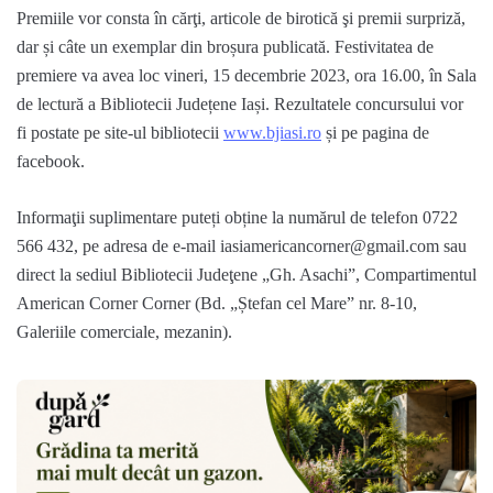
Premiile vor consta în cărţi, articole de birotică şi premii surpriză,
dar și câte un exemplar din broșura publicată. Festivitatea de
premiere va avea loc
vineri, 15 decembrie 2023
,
ora 16.00
, în Sala
de lectură a Bibliotecii Județene Iași. Rezultatele concursului vor
fi postate pe site-ul bibliotecii
www.bjiasi.ro
și pe pagina de
facebook.
Informaţii suplimentare puteți obține la numărul de telefon 0722
566 432, pe adresa de e-mail
iasiamericancorner@gmail.com
sau
direct la sediul Bibliotecii Judeţene „Gh. Asachi”, Compartimentul
American Corner Corner (Bd. „Ștefan cel Mare” nr. 8-10,
Galeriile comerciale, mezanin).