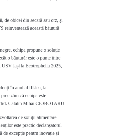
i, de obicei din secară sau orz, și
reinventează această băutură
 negre,
echipa propune o soluție
cât o băutură: este o punte între
a USV Iași
la
Ecot
rophelia
2025,
udenți
în anul al III-lea, la
preciz
ăm
că echipa este
 drd.
Cătălin Mihai CIOBOTARU
.
ezvoltarea de soluții alimentare
enților este practic declanșatorul
mă de excepție pentru inovație și