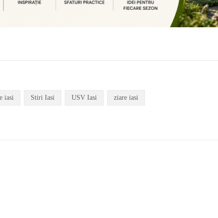
e iasi
Stiri Iasi
USV Iasi
ziare iasi