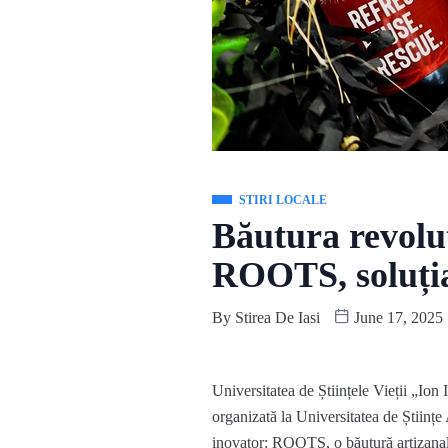
STIRI LOCALE
Băutura revoluț
ROOTS, soluția
By
Stirea De Iasi
June 17, 2025
Universitatea de Științele Vieții „Ion
organizată la
U
niversitatea de Științe
inovator:
ROOTS,
o băutură artizana