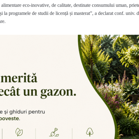
e alimentare
eco
-inovative, de calitate, destinate consumului uman, prie
iși la programele de studii de licență și masterat
”,
a declarat conf. univ.
d
are
.