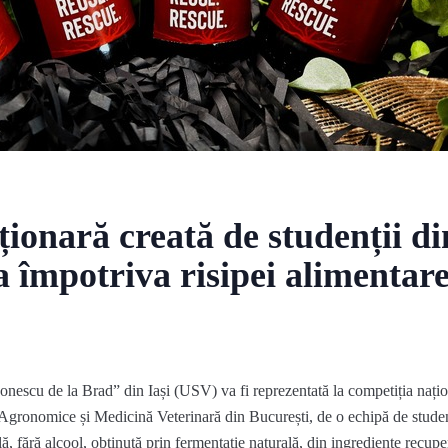
ionară creată de studenții din
 împotriva risipei alimentar
 Ionescu de la Brad” din Iași
(USV)
va fi reprezentată la competiția nați
A
gronomice și
M
edicină
V
eterinară din
București, de o echipă de stude
lă, fără alcool, obținută prin fermentație naturală, din ingrediente recupe