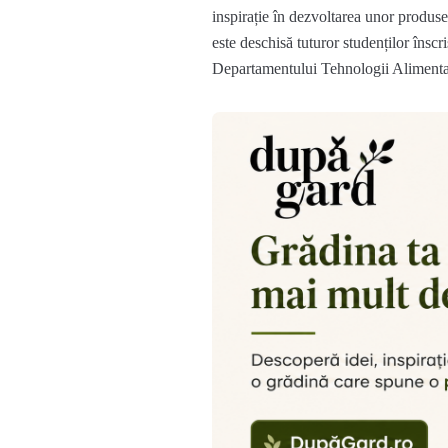
inspirație în dezvoltarea unor produs
este deschisă tuturor studenților înscr
Departam
entul
ui
Tehnologi
i
A
liment