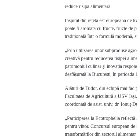
reduce risipa alimentară
.
Inspirat din rețeta est-europeană de
k
poate fi aromată cu fructe, fructe de 
tradițională într-o formulă modernă, s
„
Prin utilizarea unor subproduse agr
creativă pentru reducerea risipei ali
patrimoniul cu
linar și inovația respon
desfășurată
la București, în perioada 
Alăt
u
ri de Tudor, din echipă mai
fac p
Fac
ultatea de Agricultură a USV Iași,
coordonată
de
a
sist. univ. dr.
Ionuț-
„
Participarea la
Ecot
rophelia
reflectă
pentru viitor.
Concursul european de in
transformărilor din sectorul alimentar 