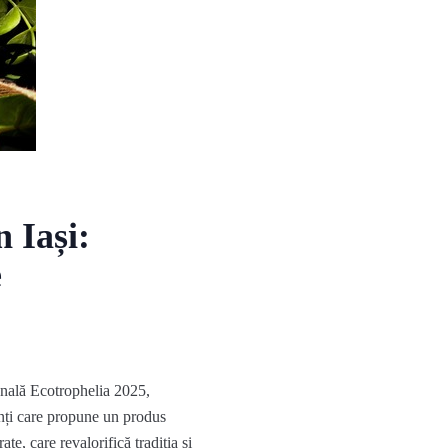
 Iași:
e
onală
Ecotrophelia
2025,
nți care propune un produs
rate
,
care revalorifică tradiția și