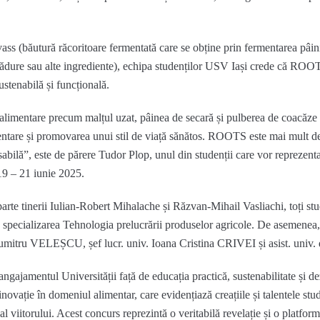
vass
(
băutură răcoritoare fermentată care se obține prin fermentarea pâini
pădure sau alte ingrediente
)
,
echipa studenților USV Iași crede că
ROOTS 
ustenabilă și funcțională.
oaliment
are
precum malțul uzat, pâinea de secar
ă și pulberea de coacăze
mentare și promovarea unui stil de viață sănătos. ROOTS este mai mult de
sabilă
”, este de părere Tudor Plop, unul din studenții c
are vor reprezent
19 – 21 iunie 2025.
arte tinerii Iulian-Robert Mihalache
și Răzvan-Mihail
Vasliachi
, toți st
 specializarea Tehnologia prelucrării produselor agricole.
De asemenea,
Dumitru VELEȘCU
, șef lucr. univ.
Ioana Cristina CRIVEI
și asist. univ.
 angajamentul U
niversității față de educația practică, sustenabilitate și d
ovație în domeniul alimentar, care evidențiază creațiile și talentele stud
al viitorului.
Acest concurs reprezintă o veritabilă revelație și o platfor