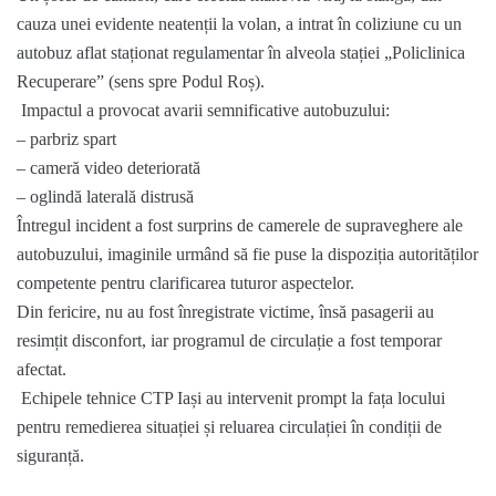
cauza unei evidente neatenții la volan, a intrat în coliziune cu un
autobuz aflat staționat regulamentar în alveola stației „Policlinica
Recuperare” (sens spre Podul Roș).
Impactul a provocat avarii semnificative autobuzului:
– parbriz spart
– cameră video deteriorată
– oglindă laterală distrusă
Întregul incident a fost surprins de camerele de supraveghere ale
autobuzului, imaginile urmând să fie puse la dispoziția autorităților
competente pentru clarificarea tuturor aspectelor.
Din fericire, nu au fost înregistrate victime, însă pasagerii au
resimțit disconfort, iar programul de circulație a fost temporar
afectat.
Echipele tehnice CTP Iași au intervenit prompt la fața locului
pentru remedierea situației și reluarea circulației în condiții de
siguranță.