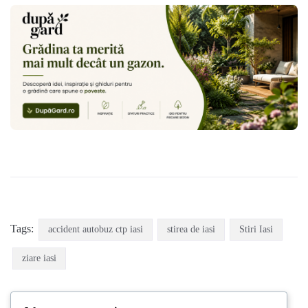
Tags:
accident autobuz ctp iasi
stirea de iasi
Stiri Iasi
ziare iasi