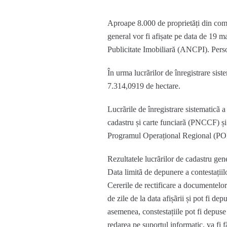
Aproape 8.000 de proprietăți din comun
general vor fi afișate pe data de 19 ma
Publicitate Imobiliară (ANCPI). Persoa
În urma lucrãrilor de înregistrare sist
7.314,0919 de hectare.
Lucrãrile de înregistrare sistematicã a
cadastru și carte funciarã (PNCCF) și 
Programul Operațional Regional (PO
Rezultatele lucrãrilor de cadastru gen
Data limitã de depunere a contestațiilo
Cererile de rectificare a documentelor
de zile de la data afișãrii și pot fi de
asemenea, constestațiile pot fi depuse 
redarea pe suportul informatic, va fi 