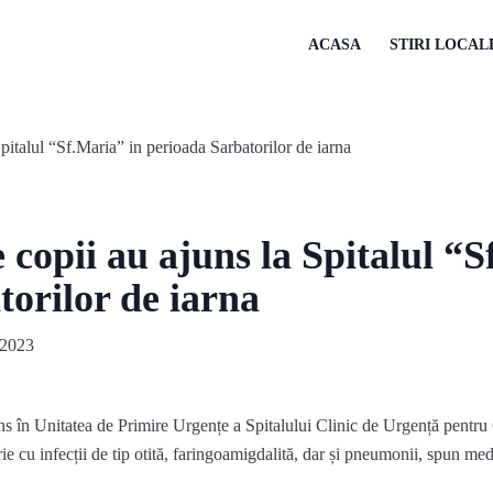
ACASA
STIRI LOCAL
copii au ajuns la Spitalul “S
orilor de iarna
 2023
s în Unitatea de Primire Urgențe a Spitalului Clinic de Urgență pentru 
ie cu infecții de tip otită, faringoamigdalită, dar și pneumonii, spun medi