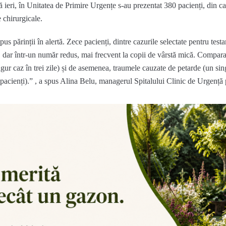
nă ieri, în Unitatea de Primire Urgențe s-au prezentat 380 pacienți, din c
e chirurgicale.
s părinții în alertă. Zece pacienți, dintre cazurile selectate pentru testar
, dar într-un număr redus, mai frecvent la copii de vârstă mică. Comparat
singur caz în trei zile) și de asemenea, traumele cauzate de petarde (un s
(5 pacienți).” , a spus Alina Belu, managerul Spitalului Clinic de Urgență