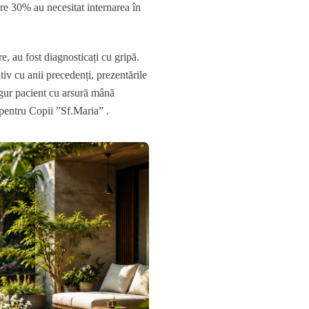
are 30% au necesitat internarea în
e, au fost diagnosticați cu gripă.
iv cu anii precedenți, prezentările
ingur pacient cu arsură mână
 pentru Copii ”Sf.Maria” .