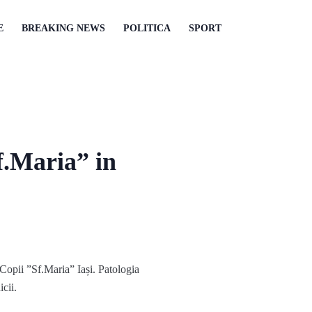
E
BREAKING NEWS
POLITICA
SPORT
f.Maria” in
Copii ”Sf.Maria” Iași. Patologia
cii.