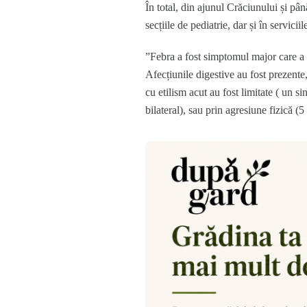
În total, din ajunul Crăciunului și pâ
secțiile de pediatrie, dar și în serviciil
”Febra a fost simptomul major care a pu
Afecțiunile digestive au fost prezente
cu etilism acut au fost limitate ( un 
bilateral), sau prin agresiune fizică 