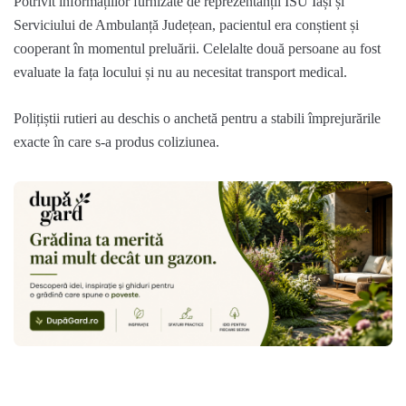
Potrivit informațiilor furnizate de reprezentanții ISU Iași și
Serviciului de Ambulanță Județean, pacientul era conștient și
cooperant în momentul preluării. Celelalte două persoane au fost
evaluate la fața locului și nu au necesitat transport medical.
Polițiștii rutieri au deschis o anchetă pentru a stabili împrejurările
exacte în care s-a produs coliziunea.