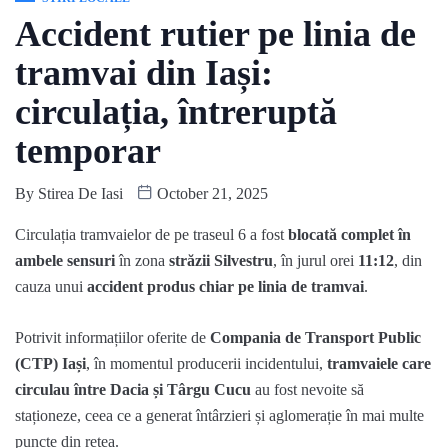
Accident rutier pe linia de
tramvai din Iași:
circulația, întreruptă
temporar
By
Stirea De Iasi
October 21, 2025
Circulația tramvaielor de pe traseul 6 a fost
blocată complet în
ambele sensuri
în zona
străzii Silvestru
, în jurul orei
11:12
, din
cauza unui
accident produs chiar pe linia de tramvai
.
Potrivit informațiilor oferite de
Compania de Transport Public
(CTP) Iași
, în momentul producerii incidentului,
tramvaiele care
circulau între Dacia și Târgu Cucu
au fost nevoite să
staționeze, ceea ce a generat întârzieri și aglomerație în mai multe
puncte din rețea.