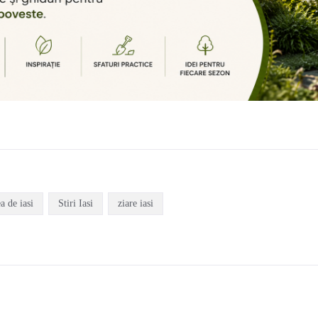
ea de iasi
Stiri Iasi
ziare iasi