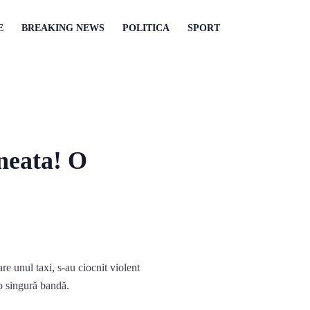
E
BREAKING NEWS
POLITICA
SPORT
ineata! O
re unul taxi, s-au ciocnit violent
 o singură bandă.