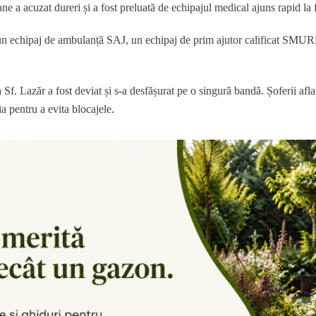
e a acuzat dureri și a fost preluată de echipajul medical ajuns rapid la f
 un echipaj de ambulanță SAJ, un echipaj de prim ajutor calificat SMURD
a Sf. Lazăr a fost deviat și s-a desfășurat pe o singură bandă. Șoferii af
ția pentru a evita blocajele.