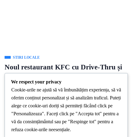
STIRI LOCALE
Noul restaurant KFC cu Drive-Thru și
terasă exterioară din Palas se deschide
We respect your privacy
pe 4 august
Cookie-urile ne ajută să vă îmbunătățim experiența, să vă
oferim conținut personalizat și să analizăm traficul. Puteți
By
Stirea De Iasi
July 29, 2026
alege ce cookie-uri doriți să permiteți făcând click pe
KFC se deschide în noua locație din Palas săptămâna viitoare,
"Personalizeaza". Faceți click pe "Accepta tot" pentru a
pe 4 august 2026, iar ieșenii sunt așteptați să descopere
vă da consimțământul sau pe "Respinge tot" pentru a
refuza cookie-urile neesențiale.