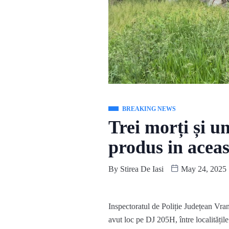
BREAKING NEWS
Trei morți și u
produs in acea
By
Stirea De Iasi
May 24, 2025
Inspectoratul de Poliție Județean Vranc
avut loc pe DJ 205H, între localitățile