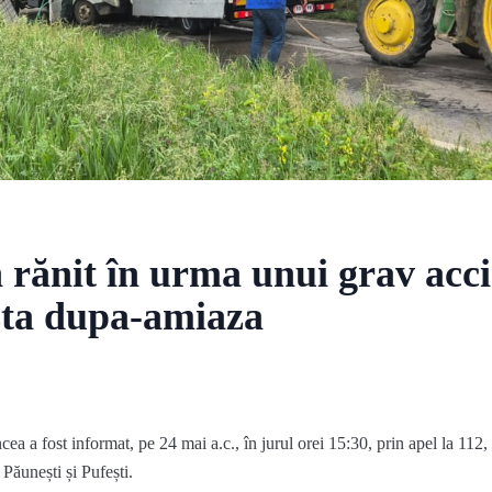
n rănit în urma unui grav acci
sta dupa-amiaza
ea a fost informat, pe 24 mai a.c., în jurul orei 15:30, prin apel la 112,
 Păunești și Pufești.