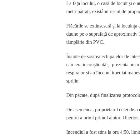
La fața locului, o casă de locuit și 
metri pătrați, existând riscul de propa
Flăcările se extinseseră și la locuința 
daune pe o suprafață de aproximativ 10
tâmplărie din PVC.
Înainte de sosirea echipajelor de inter
care era inconștientă și prezenta ars
respirator și au început imediat mane
sprijin.
Din păcate, după finalizarea protocolu
De asemenea, proprietarul celei de-a d
pentru a primi primul ajutor. Ulterior, 
Incendiul a fost stins la ora 4:50, limi