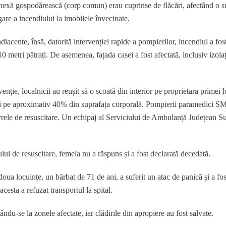
o anexă gospodărească (corp comun) erau cuprinse de flăcări, afectând o 
gare a incendiului la imobilele învecinate.
adiacente, însă, datorită intervenției rapide a pompierilor, incendiul a fost
 metri pătrați. De asemenea, fațada casei a fost afectată, inclusiv izolaț
venție, localnicii au reușit să o scoată din interior pe proprietara primei 
uri pe aproximativ 40% din suprafața corporală. Pompierii paramedici S
vrele de resuscitare. Un echipaj al Serviciului de Ambulanță Județean Su
lui de resuscitare, femeia nu a răspuns și a fost declarată decedată.
oua locuințe, un bărbat de 71 de ani, a suferit un atac de panică și a fos
acesta a refuzat transportul la spital.
tându-se la zonele afectate, iar clădirile din apropiere au fost salvate.