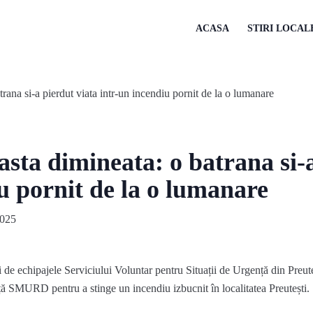
ACASA
STIRI LOCAL
asta dimineata: o batrana si-
u pornit de la o lumanare
2025
ri de echipajele Serviciului Voluntar pentru Situații de Urgență din Preute
ță SMURD pentru a stinge un incendiu izbucnit în localitatea Preutești.