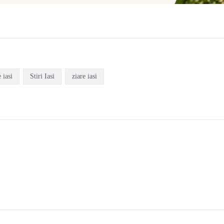
 iasi
Stiri Iasi
ziare iasi