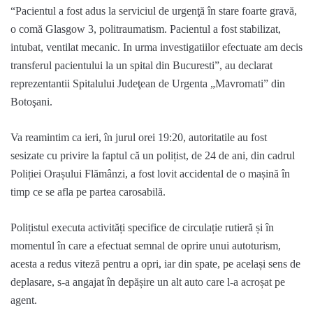
“Pacientul a fost adus la serviciul de urgenţă în stare foarte gravă,
o comă Glasgow 3, politraumatism. Pacientul a fost stabilizat,
intubat, ventilat mecanic. In urma investigatiilor efectuate am decis
transferul pacientului la un spital din Bucuresti”, au declarat
reprezentantii Spitalului Judeţean de Urgenta „Mavromati” din
Botoşani.
Va reamintim ca ieri, în jurul orei 19:20, autoritatile au fost
sesizate cu privire la faptul că un polițist, de 24 de ani, din cadrul
Poliției Orașului Flămânzi, a fost lovit accidental de o mașină în
timp ce se afla pe partea carosabilă.
Polițistul executa activități specifice de circulație rutieră și în
momentul în care a efectuat semnal de oprire unui autoturism,
acesta a redus viteză pentru a opri, iar din spate, pe același sens de
deplasare, s-a angajat în depășire un alt auto care l-a acroșat pe
agent.