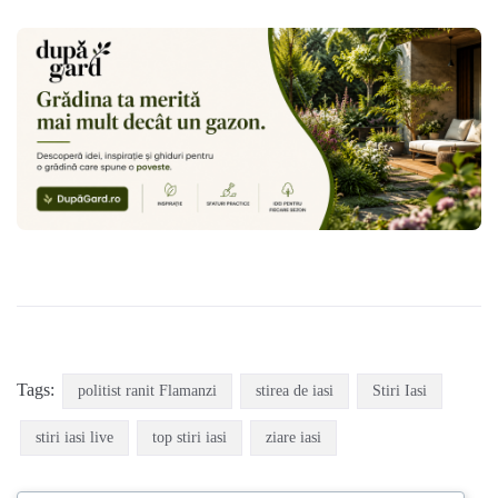
Tags:
politist ranit Flamanzi
stirea de iasi
Stiri Iasi
stiri iasi live
top stiri iasi
ziare iasi