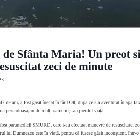
 de Sfânta Maria! Un preot si
resuscitat zeci de minute
23
7 de ani, a fost găsit înecat în râul Olt, după ce s-a aventurat în apă fă
una periculoasă, unde mulți oameni și-au pierdut viața.
au fost paramedicii SMURD, care i-au efectuat manevre de resuscitare, ze
orul lui Dumnezeu este în viață, pentru că fusese găsit inconștient, într-o 