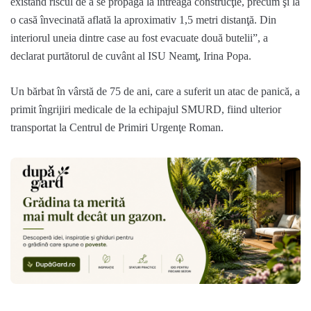
existând riscul de a se propaga la întreaga construcţie, precum şi la
o casă învecinată aflată la aproximativ 1,5 metri distanţă. Din
interiorul uneia dintre case au fost evacuate două butelii”, a
declarat purtătorul de cuvânt al ISU Neamţ, Irina Popa.
Un bărbat în vârstă de 75 de ani, care a suferit un atac de panică, a
primit îngrijiri medicale de la echipajul SMURD, fiind ulterior
transportat la Centrul de Primiri Urgenţe Roman.