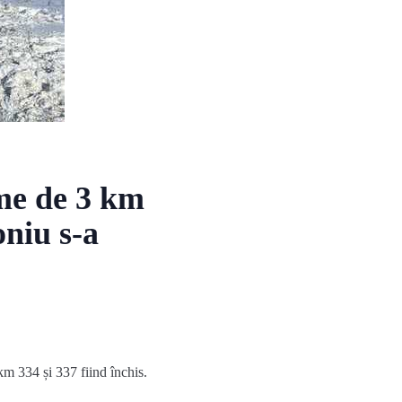
me de 3 km
oniu s-a
km 334 și 337 fiind închis.