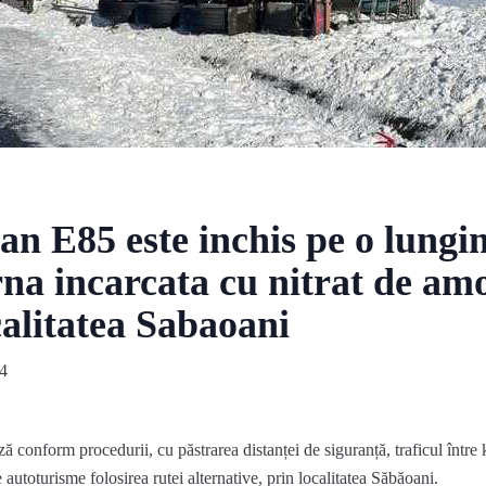
n E85 este inchis pe o lungi
rna incarcata cu nitrat de am
calitatea Sabaoani
4
conform procedurii, cu păstrarea distanței de siguranță, traficul între 
autoturisme folosirea rutei alternative, prin localitatea Săbăoani.