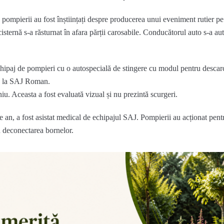
a pompierii au fost înștiințați despre producerea unui eveniment rutier pe
ernă s-a răsturnat în afara părții carosabile. Conducătorul auto s-a aut
 echipaj de pompieri cu o autospecială de stingere cu modul pentru desca
e la SAJ Roman.
iu. Aceasta a fost evaluată vizual și nu prezintă scurgeri.
 an, a fost asistat medical de echipajul SAJ. Pompierii au acționat pent
in deconectarea bornelor.