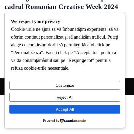
cadrul Romanian Creative Week 2024
By
Stirea De Iasi
May 19, 2024
We respect your privacy
Cookie-urile ne ajută să vă îmbunătățim experiența, să vă
Cu ocazia Romanian Creative Week 2024, Compania de
oferim conținut personalizat și să analizăm traficul. Puteți
Transport Public Iasi ii invita pe ieseni sa participe la tururile
alege ce cookie-uri doriți să permiteți făcând click pe
ghidate
"Personalizeaza". Faceți click pe "Accepta tot" pentru a
vă da consimțământul sau pe "Respinge tot" pentru a
refuza cookie-urile neesențiale.
Customize
Copyright © 2026 Stirea de Iasi. All Right Reserved.
Reject All
Accept All
Powered by