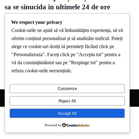
sa se sinucida in ultimele 24 de ore
By
Stirea De Iasi
May 3, 2024
We respect your privacy
Cookie-urile ne ajută să vă îmbunătățim experiența, să vă
O femeie în vârstă de 40 de ani din localitatea Malaiesti a
oferim conținut personalizat și să analizăm traficul. Puteți
fost găsită în stare de inconștiență după ce a băut alcool și 2
alege ce cookie-uri doriți să permiteți făcând click pe
fiole de insecticid Decis. Echipajul de
"Personalizeaza". Faceți click pe "Accepta tot" pentru a
Terapie Intensivă Mobilă sosit de urgență la locul indicat
vă da consimțământul sau pe "Respinge tot" pentru a
refuza cookie-urile neesențiale.
Customize
Copyright © 2026 Stirea de Iasi. All Right Reserved.
Reject All
Accept All
Powered by