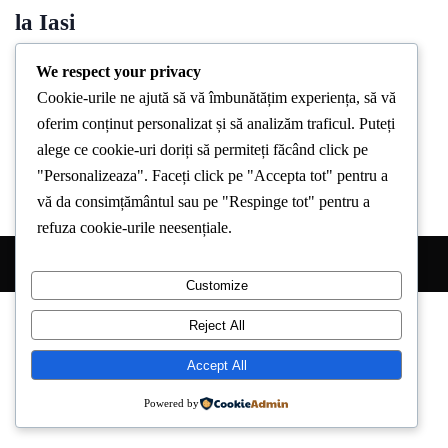
la Iasi
By
Stirea De Iasi
June 1, 2024
We respect your privacy
Cookie-urile ne ajută să vă îmbunătățim experiența, să vă
Duminică, 2 iunie, de la ora 15:00 până la 18:00 pe traseul
oferim conținut personalizat și să analizăm traficul. Puteți
Târgu Cucu – Copou iesenii sunt invitati sa
alege ce cookie-uri doriți să permiteți făcând click pe
"Personalizeaza". Faceți click pe "Accepta tot" pentru a
vă da consimțământul sau pe "Respinge tot" pentru a
refuza cookie-urile neesențiale.
Copyright © 2026 Stirea de Iasi. All Right Reserved.
Customize
Reject All
Accept All
Powered by